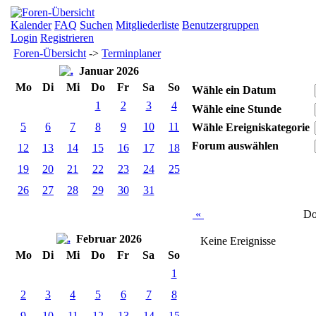
Kalender
FAQ
Suchen
Mitgliederliste
Benutzergruppen
Login
Registrieren
Foren-Übersicht
->
Terminplaner
Januar 2026
Mo
Di
Mi
Do
Fr
Sa
So
Wähle ein Datum
1
2
3
4
Wähle eine Stunde
5
6
7
8
9
10
11
Wähle Ereigniskategorie
Forum auswählen
12
13
14
15
16
17
18
19
20
21
22
23
24
25
26
27
28
29
30
31
«
Do
Februar 2026
Keine Ereignisse
Mo
Di
Mi
Do
Fr
Sa
So
1
2
3
4
5
6
7
8
9
10
11
12
13
14
15