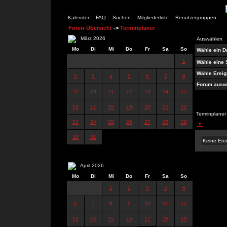
Kalender
FAQ
Suchen
Mitgliederliste
Benutzergruppen
Foren-Übersicht
->
Terminplaner
März 2026
Auswählen
Mo
Di
Mi
Do
Fr
Sa
So
Wähle ein 
1
Wähle eine 
Wähle Ereig
2
3
4
5
6
7
8
Forum ausw
9
10
11
12
13
14
15
16
17
18
19
20
21
22
Terminplaner
23
24
25
26
27
28
29
«
30
31
Keine Ere
April 2026
Mo
Di
Mi
Do
Fr
Sa
So
1
2
3
4
5
6
7
8
9
10
11
12
13
14
15
16
17
18
19