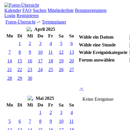
Kalender
FAQ
Suchen
Mitgliederliste
Benutzergruppen
Login
Registrieren
Foren-Übersicht
->
Terminplaner
April 2025
Mo
Di
Mi
Do
Fr
Sa
So
Wähle ein Datum
1
2
3
4
5
6
Wähle eine Stunde
7
8
9
10
11
12
13
Wähle Ereigniskategorie
Forum auswählen
14
15
16
17
18
19
20
21
22
23
24
25
26
27
28
29
30
«
Mai 2025
Keine Ereignisse
Mo
Di
Mi
Do
Fr
Sa
So
1
2
3
4
5
6
7
8
9
10
11
12
13
14
15
16
17
18