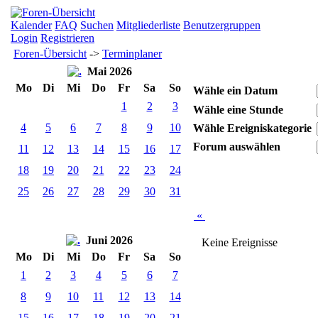
Kalender
FAQ
Suchen
Mitgliederliste
Benutzergruppen
Login
Registrieren
Foren-Übersicht
->
Terminplaner
Mai 2026
Mo
Di
Mi
Do
Fr
Sa
So
Wähle ein Datum
1
2
3
Wähle eine Stunde
4
5
6
7
8
9
10
Wähle Ereigniskategorie
Forum auswählen
11
12
13
14
15
16
17
18
19
20
21
22
23
24
25
26
27
28
29
30
31
«
Juni 2026
Keine Ereignisse
Mo
Di
Mi
Do
Fr
Sa
So
1
2
3
4
5
6
7
8
9
10
11
12
13
14
15
16
17
18
19
20
21