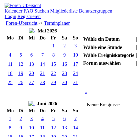
Kalender
FAQ
Suchen
Mitgliederliste
Benutzergruppen
Login
Registrieren
Foren-Übersicht
->
Terminplaner
Mai 2026
Mo
Di
Mi
Do
Fr
Sa
So
Wähle ein Datum
1
2
3
Wähle eine Stunde
4
5
6
7
8
9
10
Wähle Ereigniskategorie
Forum auswählen
11
12
13
14
15
16
17
18
19
20
21
22
23
24
25
26
27
28
29
30
31
«
Juni 2026
Keine Ereignisse
Mo
Di
Mi
Do
Fr
Sa
So
1
2
3
4
5
6
7
8
9
10
11
12
13
14
15
16
17
18
19
20
21