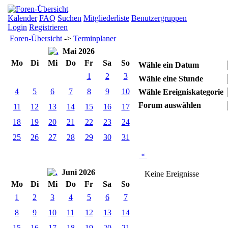
Kalender
FAQ
Suchen
Mitgliederliste
Benutzergruppen
Login
Registrieren
Foren-Übersicht
->
Terminplaner
Mai 2026
Mo
Di
Mi
Do
Fr
Sa
So
Wähle ein Datum
1
2
3
Wähle eine Stunde
4
5
6
7
8
9
10
Wähle Ereigniskategorie
Forum auswählen
11
12
13
14
15
16
17
18
19
20
21
22
23
24
25
26
27
28
29
30
31
«
Juni 2026
Keine Ereignisse
Mo
Di
Mi
Do
Fr
Sa
So
1
2
3
4
5
6
7
8
9
10
11
12
13
14
15
16
17
18
19
20
21