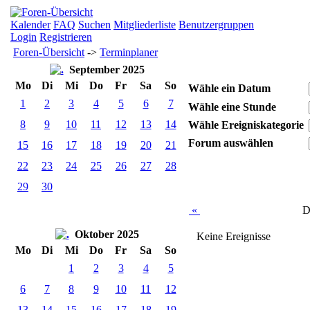
Kalender
FAQ
Suchen
Mitgliederliste
Benutzergruppen
Login
Registrieren
Foren-Übersicht
->
Terminplaner
September 2025
Mo
Di
Mi
Do
Fr
Sa
So
Wähle ein Datum
1
2
3
4
5
6
7
Wähle eine Stunde
8
9
10
11
12
13
14
Wähle Ereigniskategorie
Forum auswählen
15
16
17
18
19
20
21
22
23
24
25
26
27
28
29
30
«
D
Oktober 2025
Keine Ereignisse
Mo
Di
Mi
Do
Fr
Sa
So
1
2
3
4
5
6
7
8
9
10
11
12
13
14
15
16
17
18
19