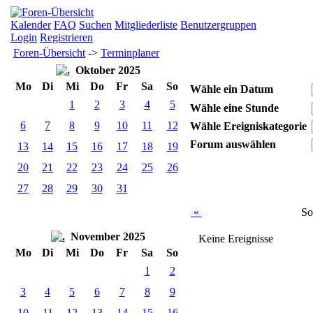
Kalender
FAQ
Suchen
Mitgliederliste
Benutzergruppen
Login
Registrieren
Foren-Übersicht
->
Terminplaner
Oktober 2025
Mo
Di
Mi
Do
Fr
Sa
So
Wähle ein Datum
1
2
3
4
5
Wähle eine Stunde
6
7
8
9
10
11
12
Wähle Ereigniskategorie
Forum auswählen
13
14
15
16
17
18
19
20
21
22
23
24
25
26
27
28
29
30
31
«
So
November 2025
Keine Ereignisse
Mo
Di
Mi
Do
Fr
Sa
So
1
2
3
4
5
6
7
8
9
10
11
12
13
14
15
16