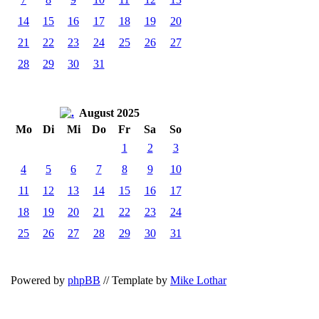
14
15
16
17
18
19
20
21
22
23
24
25
26
27
28
29
30
31
August 2025
Mo
Di
Mi
Do
Fr
Sa
So
1
2
3
4
5
6
7
8
9
10
11
12
13
14
15
16
17
18
19
20
21
22
23
24
25
26
27
28
29
30
31
Powered by
phpBB
// Template by
Mike Lothar