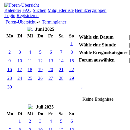
Kalender
FAQ
Suchen
Mitgliederliste
Benutzergruppen
Login
Registrieren
Foren-Übersicht
->
Terminplaner
Juni 2025
Mo
Di
Mi
Do
Fr
Sa
So
Wähle ein Datum
1
Wähle eine Stunde
2
3
4
5
6
7
8
Wähle Ereigniskategorie
Forum auswählen
9
10
11
12
13
14
15
16
17
18
19
20
21
22
23
24
25
26
27
28
29
30
«
Keine Ereignisse
Juli 2025
Mo
Di
Mi
Do
Fr
Sa
So
1
2
3
4
5
6
7
8
9
10
11
12
13