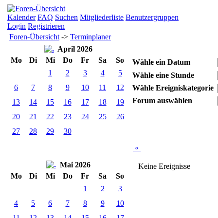
Kalender
FAQ
Suchen
Mitgliederliste
Benutzergruppen
Login
Registrieren
Foren-Übersicht
->
Terminplaner
April 2026
Mo
Di
Mi
Do
Fr
Sa
So
Wähle ein Datum
1
2
3
4
5
Wähle eine Stunde
6
7
8
9
10
11
12
Wähle Ereigniskategorie
Forum auswählen
13
14
15
16
17
18
19
20
21
22
23
24
25
26
27
28
29
30
«
Mai 2026
Keine Ereignisse
Mo
Di
Mi
Do
Fr
Sa
So
1
2
3
4
5
6
7
8
9
10
11
12
13
14
15
16
17