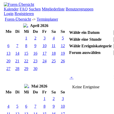
Kalender
FAQ
Suchen
Mitgliederliste
Benutzergruppen
Login
Registrieren
Foren-Übersicht
->
Terminplaner
April 2026
Mo
Di
Mi
Do
Fr
Sa
So
Wähle ein Datum
1
2
3
4
5
Wähle eine Stunde
6
7
8
9
10
11
12
Wähle Ereigniskategorie
Forum auswählen
13
14
15
16
17
18
19
20
21
22
23
24
25
26
27
28
29
30
«
Mai 2026
Keine Ereignisse
Mo
Di
Mi
Do
Fr
Sa
So
1
2
3
4
5
6
7
8
9
10
11
12
13
14
15
16
17