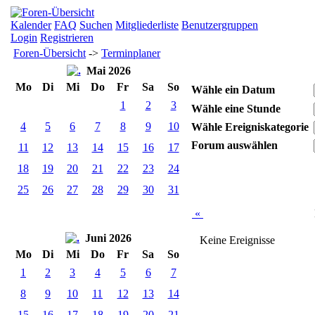
Kalender
FAQ
Suchen
Mitgliederliste
Benutzergruppen
Login
Registrieren
Foren-Übersicht
->
Terminplaner
Mai 2026
Mo
Di
Mi
Do
Fr
Sa
So
Wähle ein Datum
1
2
3
Wähle eine Stunde
4
5
6
7
8
9
10
Wähle Ereigniskategorie
Forum auswählen
11
12
13
14
15
16
17
18
19
20
21
22
23
24
25
26
27
28
29
30
31
«
Juni 2026
Keine Ereignisse
Mo
Di
Mi
Do
Fr
Sa
So
1
2
3
4
5
6
7
8
9
10
11
12
13
14
15
16
17
18
19
20
21