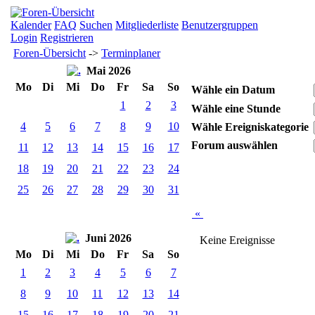
Kalender
FAQ
Suchen
Mitgliederliste
Benutzergruppen
Login
Registrieren
Foren-Übersicht
->
Terminplaner
Mai 2026
Mo
Di
Mi
Do
Fr
Sa
So
Wähle ein Datum
1
2
3
Wähle eine Stunde
4
5
6
7
8
9
10
Wähle Ereigniskategorie
Forum auswählen
11
12
13
14
15
16
17
18
19
20
21
22
23
24
25
26
27
28
29
30
31
«
Juni 2026
Keine Ereignisse
Mo
Di
Mi
Do
Fr
Sa
So
1
2
3
4
5
6
7
8
9
10
11
12
13
14
15
16
17
18
19
20
21