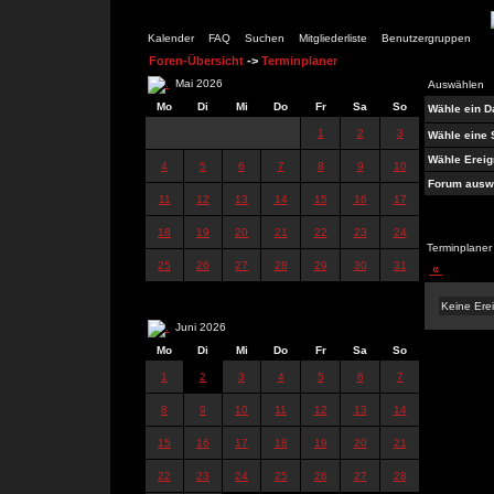
Kalender
FAQ
Suchen
Mitgliederliste
Benutzergruppen
Foren-Übersicht
->
Terminplaner
Mai 2026
Auswählen
Mo
Di
Mi
Do
Fr
Sa
So
Wähle ein 
1
2
3
Wähle eine 
Wähle Ereig
4
5
6
7
8
9
10
Forum ausw
11
12
13
14
15
16
17
18
19
20
21
22
23
24
Terminplaner
25
26
27
28
29
30
31
«
Keine Ere
Juni 2026
Mo
Di
Mi
Do
Fr
Sa
So
1
2
3
4
5
6
7
8
9
10
11
12
13
14
15
16
17
18
19
20
21
22
23
24
25
26
27
28