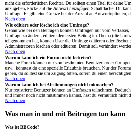
nicht die erforderlichen Rechte). Du solltest einen Titel für dein
anzugeben, klicke auf die
Antwort hinzufügen
-Schaltfläche. Du kann
Umfrage. Es gibt eine Grenze bei der Anzahl an Antwortoptionen, die
Nach oben
Wie editiere oder lösche ich eine Umfrage?
Genau wie bei den Beiträgen können Umfragen nur vom Verfasser, F
Umfrage zu ändern, editiere den ersten Beitrag im Thema (die Umf
teilgenommen hat, können User die Umfrage editieren oder löschen;
Administratoren löschen oder editieren. Damit soll verhindert werd
Nach oben
Warum kann ich ein Forum nicht betreten?
Manche Foren können nur von bestimmten Benutzern oder Gruppen b
usw., könntest du eine spezielle Erlaubnis brauchen. Nur der Foru
geben, du solltest sie um Zugang bitten, sofern du einen berechtigte
Nach oben
Warum kann ich bei Abstimmungen nicht mitmachen?
Nur registrierte Benutzer können an Umfragen teilnehmen. Dadurch wi
und immer noch nicht mitstimmen kannst, hast du vermutlich nicht d
Nach oben
Was man in und mit Beiträgen tun kann
Was ist BBCode?