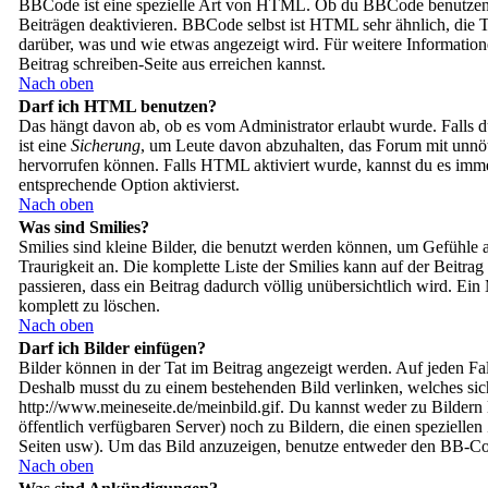
BBCode ist eine spezielle Art von HTML. Ob du BBCode benutzen ka
Beiträgen deaktivieren. BBCode selbst ist HTML sehr ähnlich, die 
darüber, was und wie etwas angezeigt wird. Für weitere Information
Beitrag schreiben-Seite aus erreichen kannst.
Nach oben
Darf ich HTML benutzen?
Das hängt davon ab, ob es vom Administrator erlaubt wurde. Falls d
ist eine
Sicherung
, um Leute davon abzuhalten, das Forum mit unnö
hervorrufen können. Falls HTML aktiviert wurde, kannst du es imme
entsprechende Option aktivierst.
Nach oben
Was sind Smilies?
Smilies sind kleine Bilder, die benutzt werden können, um Gefühle a
Traurigkeit an. Die komplette Liste der Smilies kann auf der Beitrag
passieren, dass ein Beitrag dadurch völlig unübersichtlich wird. Ein
komplett zu löschen.
Nach oben
Darf ich Bilder einfügen?
Bilder können in der Tat im Beitrag angezeigt werden. Auf jeden Fal
Deshalb musst du zu einem bestehenden Bild verlinken, welches sich 
http://www.meineseite.de/meinbild.gif. Du kannst weder zu Bildern li
öffentlich verfügbaren Server) noch zu Bildern, die einen speziell
Seiten usw). Um das Bild anzuzeigen, benutze entweder den BB-Co
Nach oben