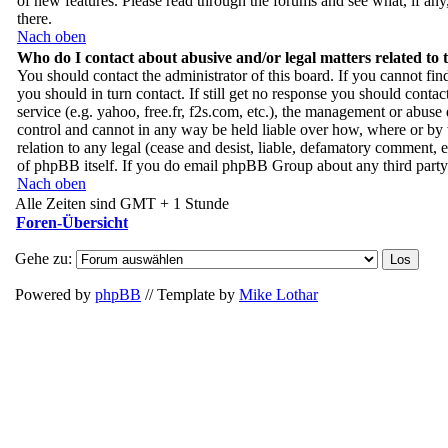
of new features. Please read through the forums and see what, if any
there.
Nach oben
Who do I contact about abusive and/or legal matters related to 
You should contact the administrator of this board. If you cannot f
you should in turn contact. If still get no response you should contac
service (e.g. yahoo, free.fr, f2s.com, etc.), the management or abus
control and cannot in any way be held liable over how, where or by 
relation to any legal (cease and desist, liable, defamatory comment, e
of phpBB itself. If you do email phpBB Group about any third party u
Nach oben
Alle Zeiten sind GMT + 1 Stunde
Foren-Übersicht
Gehe zu:
Powered by
phpBB
// Template by
Mike Lothar