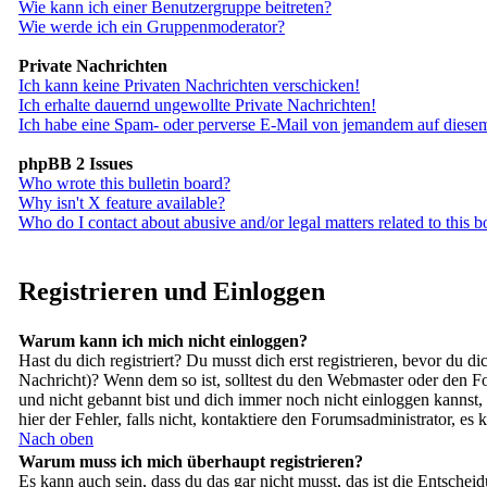
Wie kann ich einer Benutzergruppe beitreten?
Wie werde ich ein Gruppenmoderator?
Private Nachrichten
Ich kann keine Privaten Nachrichten verschicken!
Ich erhalte dauernd ungewollte Private Nachrichten!
Ich habe eine Spam- oder perverse E-Mail von jemandem auf diesem
phpBB 2 Issues
Who wrote this bulletin board?
Why isn't X feature available?
Who do I contact about abusive and/or legal matters related to this b
Registrieren und Einloggen
Warum kann ich mich nicht einloggen?
Hast du dich registriert? Du musst dich erst registrieren, bevor du 
Nachricht)? Wenn dem so ist, solltest du den Webmaster oder den Fo
und nicht gebannt bist und dich immer noch nicht einloggen kannst
hier der Fehler, falls nicht, kontaktiere den Forumsadministrator, es
Nach oben
Warum muss ich mich überhaupt registrieren?
Es kann auch sein, dass du das gar nicht musst, das ist die Entschei