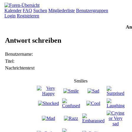
Kalender
FAQ
Suchen
Mitgliederliste
Benutzergruppen
Login
Registrieren
An
Antwort schreiben
Benutzername:
Titel:
Nachrichtentext
Smilies