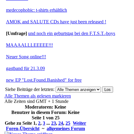
medecophobic: t-shirts erhältlich
AMOK and SALUTE CDs have just been released !
[Umfrage]
und noch ein geburtstag bei den F.T.S.T.-boys
MAAAALLLEEEEE!!!
Neuer Song online!!!
gastband für 21.3.09
new EP "Lost.Found.Banished" for free
Siehe Beiträge der letzten:
Alle Themen als gelesen markieren
Alle Zeiten sind GMT + 1 Stunde
Moderatoren
: Keine
Benutzer in diesem Forum: Keine
Seite
1
von
25
Gehe zu Seite
1
,
2
,
3
...
23
,
24
,
25
Weiter
Foren-Übersicht
~
allgemeines Forum