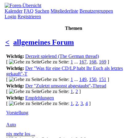
Kalender
FAQ
Suchen
Mitgliederliste
Benutzergruppen
Login
Registrieren
Themen
<
allgemeines Forum
Wichtig:
Derzeit spielend (The German thread)
[
Gehe zu Seite:
1
...
167
,
168
,
169
]
Wichtig:
Der "Was für eine CD/LP habt Ihr Euch als letztes
gekauft"-T
[
Gehe zu Seite:
1
...
149
,
150
,
151
]
Wichtig:
Der "Zuletzt umsonst abgestaubt"-Thread
[
Gehe zu Seite:
1
,
2
]
Wichtig:
Empfehlungen
[
Gehe zu Seite:
1
,
2
,
3
,
4
]
Vorstellung
Auto
nix mehr los ...