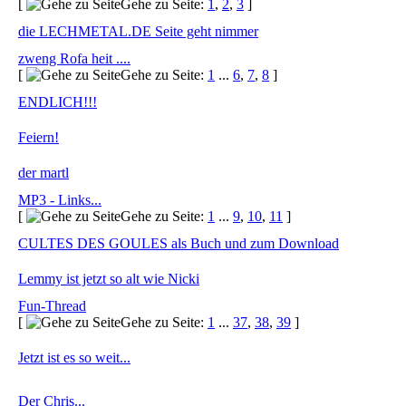
[
Gehe zu Seite:
1
,
2
,
3
]
die LECHMETAL.DE Seite geht nimmer
zweng Rofa heit ....
[
Gehe zu Seite:
1
...
6
,
7
,
8
]
ENDLICH!!!
Feiern!
der martl
MP3 - Links...
[
Gehe zu Seite:
1
...
9
,
10
,
11
]
CULTES DES GOULES als Buch und zum Download
Lemmy ist jetzt so alt wie Nicki
Fun-Thread
[
Gehe zu Seite:
1
...
37
,
38
,
39
]
Jetzt ist es so weit...
Der Chris...