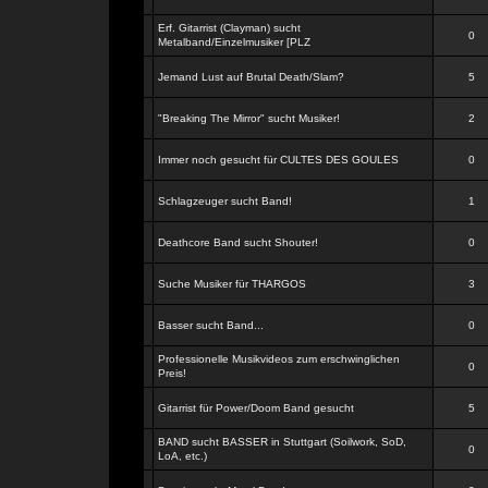
Erf. Gitarrist (Clayman) sucht
0
Metalband/Einzelmusiker [PLZ
Jemand Lust auf Brutal Death/Slam?
5
"Breaking The Mirror" sucht Musiker!
2
Immer noch gesucht für CULTES DES GOULES
0
Schlagzeuger sucht Band!
1
Deathcore Band sucht Shouter!
0
Suche Musiker für THARGOS
3
Basser sucht Band...
0
Professionelle Musikvideos zum erschwinglichen
0
Preis!
Gitarrist für Power/Doom Band gesucht
5
BAND sucht BASSER in Stuttgart (Soilwork, SoD,
0
LoA, etc.)