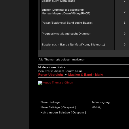
Bassist sucht Metal Band
2
suchen Drummer u Basser(grob
0
MonsterMagnet/Down/Mötley/RHCP)
Pagan/Blackmetal Band sucht Bassist
1
Progressivmetalband sucht Drummer
0
Bassist sucht Band ( Nu Metal/Korn, Slipknot...)
0
Alle Themen als gelesen markieren
Moderatoren
: Keine
Benutzer in diesem Forum: Keine
Foren-Übersicht
~
Musiker & Band - Markt
Neue Beiträge
Ankündigung
Neue Beiträge [ Gesperrt ]
Wichtig
Keine neuen Beiträge [ Gesperrt ]