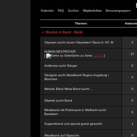
Kalender
FAQ
Suchen
Mitgliederliste
Benutzergruppen
Themen
Antwort
<
Musiker & Band - Markt
Clayman sucht neuen Gitarristen! Raum A, KF, M
2
HUMAN DESTROYER
37
[
Gehe zu Seite:
1
,
2
,
3
]
Antikoma sucht Sänger
0
Sängerin sucht Metalband Region Augsburg /
0
München
Melodic Black Metal Band sucht ...
0
Gitarrist sucht Band
0
Metalband mit Proberaum in Weilheim sucht
0
Bassisten
Supportband und special guest gesucht!
1
Metalband auf Gigsuche
0