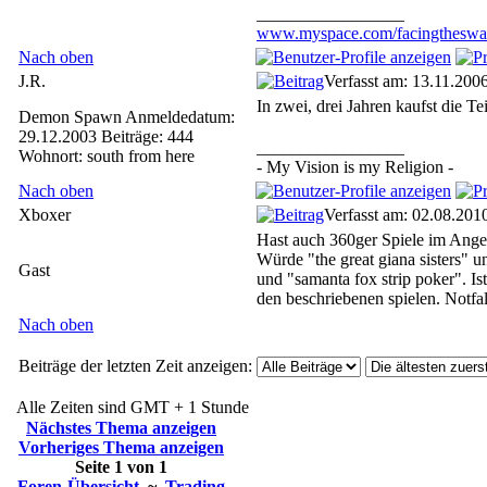
_________________
www.myspace.com/facingtheswa
Nach oben
J.R.
Verfasst am: 13.11.200
In zwei, drei Jahren kaufst die Te
Demon Spawn
Anmeldedatum:
29.12.2003
Beiträge: 444
_________________
Wohnort: south from here
- My Vision is my Religion -
Nach oben
Xboxer
Verfasst am: 02.08.201
Hast auch 360ger Spiele im Ange
Würde "the great giana sisters" 
Gast
und "samanta fox strip poker". Ist
den beschriebenen spielen. Notfal
Nach oben
Beiträge der letzten Zeit anzeigen:
Alle Zeiten sind GMT + 1 Stunde
Nächstes Thema anzeigen
Vorheriges Thema anzeigen
Seite
1
von
1
Foren-Übersicht
~
Trading