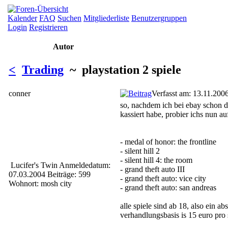
Kalender
FAQ
Suchen
Mitgliederliste
Benutzergruppen
Login
Registrieren
Autor
<
Trading
~ playstation 2 spiele
conner
Verfasst am: 13.11.200
so, nachdem ich bei ebay schon 
kassiert habe, probier ichs nun a
- medal of honor: the frontline
- silent hill 2
- silent hill 4: the room
Lucifer's Twin
Anmeldedatum:
- grand theft auto III
07.03.2004
Beiträge: 599
- grand theft auto: vice city
Wohnort: mosh city
- grand theft auto: san andreas
alle spiele sind ab 18, also ein ab
verhandlungsbasis is 15 euro pro 